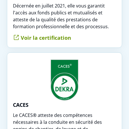
Adresse e-mail
Décernée en juillet 2021, elle vous garantit
l’accès aux fonds publics et mutualisés et
atteste de la qualité des prestations de
formation professionnelle et des processus.
Numéro de téléphone
Voir la certification
Votre message
Réserver
CACES
Interformat utilise vos données pour répondre à votre demande
Le CACES® atteste des compétences
et, avec votre accord, vous adresser ses offres. Pour en savoir
nécessaires à la conduite en sécurité des
plus, consultez notre politique de confidentialité.
engins de chantier, de levage et de