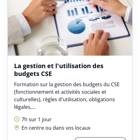
Votre message
Réserver
La gestion et l’utilisation des
budgets CSE
Interformat utilise vos données pour répondre à votre demande
Formation sur la gestion des budgets du CSE
et, avec votre accord, vous adresser ses offres. Pour en savoir
plus, consultez notre politique de confidentialité.
(fonctionnement et activités sociales et
culturelles), règles d’utilisation, obligations
légales,...
7h sur 1 jour
En centre ou dans vos locaux