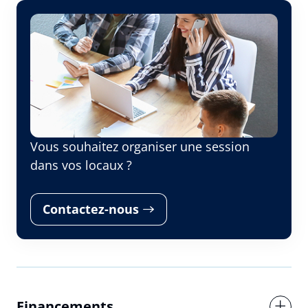
Prénom
Nom
Vous souhaitez organiser une session
Adresse e-mail
dans vos locaux ?
Contactez-nous
Numéro de téléphone
Votre message
Financements