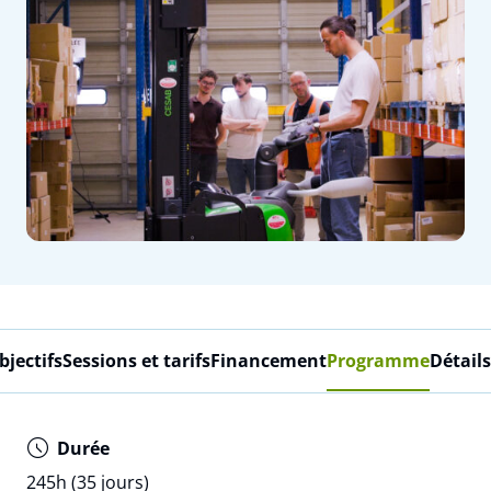
bjectifs
Sessions et tarifs
Financement
Programme
Détails
Durée
245h (35 jours)