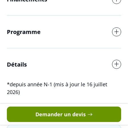
Réserver
Programme
Interformat utilise vos données pour répondre à votre demande
et, avec votre accord, vous adresser ses offres. Pour en savoir
plus, consultez notre politique de confidentialité.
Détails
*depuis année N-1 (mis à jour le 16 juillet
2026)
Demander un devis