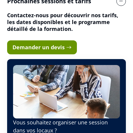
Prochaines sessions et tarifs
Vous êtes
Contactez-nous pour découvrir nos tarifs,
les dates disponibles et le programme
détaillé de la formation.
Prénom
Demander un devis
Nom
Adresse e-mail
Vous souhaitez organiser une session
Numéro de téléphone
dans vos locaux ?